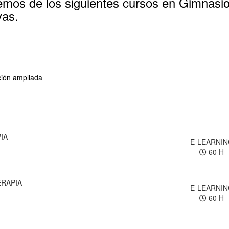
mos de los siguientes cursos en Gimnasio
vas.
ación ampliada
IA
E-LEARNI
60 H
ERAPIA
E-LEARNI
60 H