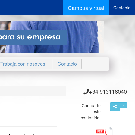
Campus virtual
Contacto
Trabaja con nosotros
Contacto
+34 913116040
Comparte
este
contenido: