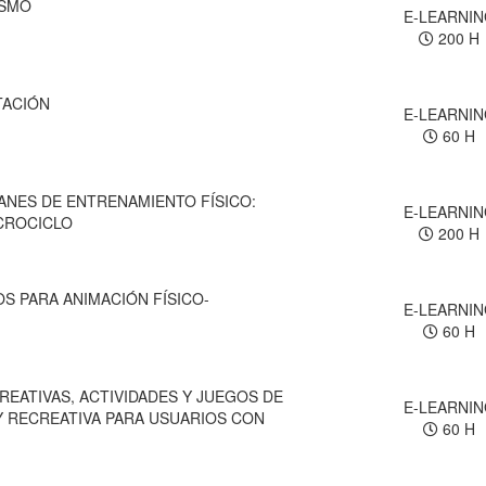
ISMO
E-LEARNI
200 H
TACIÓN
E-LEARNI
60 H
LANES DE ENTRENAMIENTO FÍSICO:
E-LEARNI
CROCICLO
200 H
OS PARA ANIMACIÓN FÍSICO-
E-LEARNI
60 H
EATIVAS, ACTIVIDADES Y JUEGOS DE
E-LEARNI
Y RECREATIVA PARA USUARIOS CON
60 H