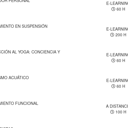
DOR PERSONAL
E-LEARNI
60 H
MIENTO EN SUSPENSIÓN
E-LEARNI
200 H
CIÓN AL YOGA: CONCIENCIA Y
E-LEARNI
60 H
SMO ACUÁTICO
E-LEARNI
60 H
MIENTO FUNCIONAL
A DISTANC
100 H